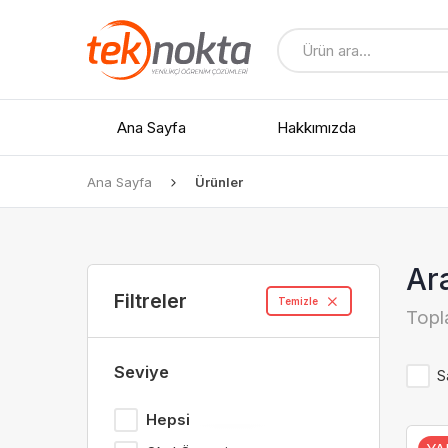
Ana Sayfa
Hakkımızda
Ana Sayfa
Ürünler
Tüm Ürünler
Ar
İndirimli Ürünler
Filtreler
Temizle
Topl
Yedek Parçalar
Seviye
S
Hepsi