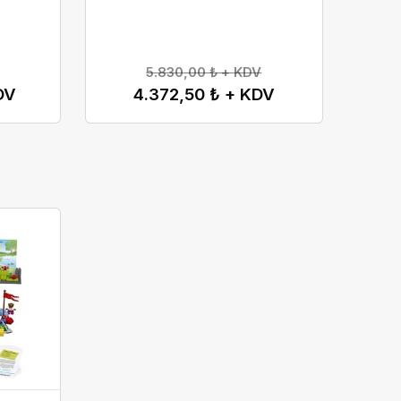
la
la
5.830,00 ₺ + KDV
.
.
DV
4.372,50 ₺ + KDV