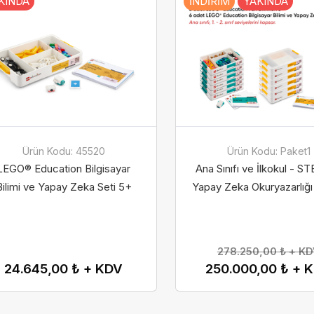
KINDA
İNDIRIM
YAKINDA
Ürün Kodu: 45520
Ürün Kodu: Paket1
LEGO® Education Bilgisayar
Ana Sınıfı ve İlkokul - S
Bilimi ve Yapay Zeka Seti 5+
Yapay Zeka Okuryazarlığı
278.250,00 ₺ + K
24.645,00 ₺ + KDV
250.000,00 ₺ + 