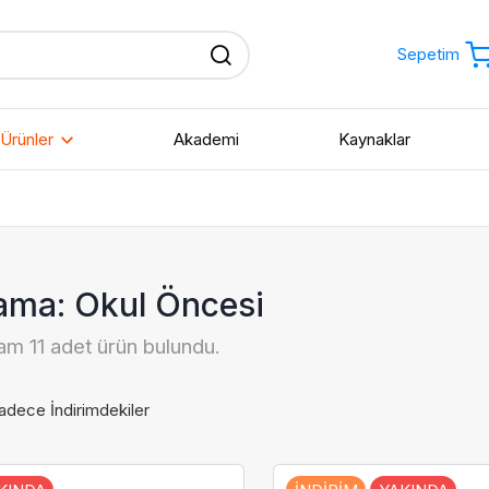
Sepetim
Ürünler
Akademi
Kaynaklar
Okul Öncesi
Bilgisayar Bilimi ve
Yapay Zeka
ama: Okul Öncesi
İlkokul
am 11 adet ürün bulundu.
Fen Bilimleri
Ortaokul
Robotik Kodlama
adece İndirimdekiler
Lise
STEAM