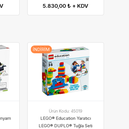
DV
5.830,00 ₺ + KDV
İNDIRIM
Ürün Kodu: 45019
ünyam
LEGO® Education Yaratıcı
LEGO® DUPLO® Tuğla Seti