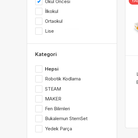
YA
Okul Öncesi
İlkokul
Ortaokul
Lise
Kategori
Hepsi
Robotik Kodlama
STEAM
MAKER
Fen Bilimleri
Bukalemun StemSet
Yedek Parça