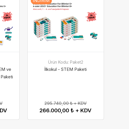
İNDIRIM
Ürün Kodu: Paket2
TEM ve
İlkokul - STEM Paketi
 Paketi
DV
295.740,00 ₺ + KDV
KDV
266.000,00 ₺ + KDV