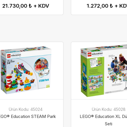
Gelince Haber Ver
Abone Ol
21.730,00 ₺ + KDV
1.272,00 ₺ + K
Taksit Seçenekleri
Soy İsim
Soy İsim
ta
ta
Telefon
2-12 Taksit
2-6 Taksit
isel verilerin korunmasına ilişkin
isel verilerin korunmasına ilişkin
aydınlatma metnini
aydınlatma metnini
buradan
buradan
Ürün Kodu: 45024
Ürün Kodu: 45028
yabilirsiniz.
yabilirsiniz.
EGO® Education STEAM Park
LEGO® Education XL D
Seti