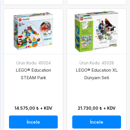
Gelince Haber Ver
Abone Ol
Ürün Kodu: 45024
Ürün Kodu: 45028
İsim
Soy İsim
LEGO® Education
LEGO® Education XL
STEAM Park
Dünyam Seti
İsim
Soy İsim
Taksit Seçenekleri
E-Posta
14.575,00 ₺ + KDV
21.730,00 ₺ + KDV
E-Posta
İncele
İncele
Telefon