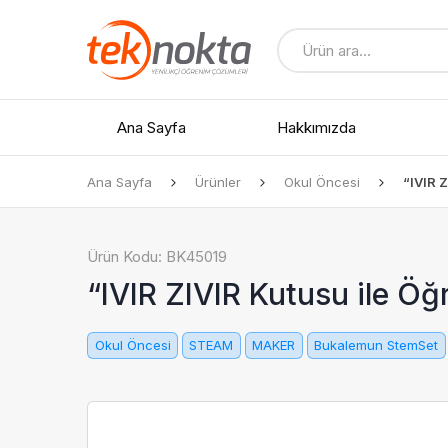
Ana Sayfa
Hakkımızda
Ana Sayfa
Ürünler
Okul Öncesi
“IVIR 
Tüm Ürünler
Ürün Kodu: BK45019
“IVIR ZIVIR Kutusu ile Ö
İndirimli Ürünler
Yedek Parçalar
Okul Öncesi
STEAM
MAKER
Bukalemun StemSet