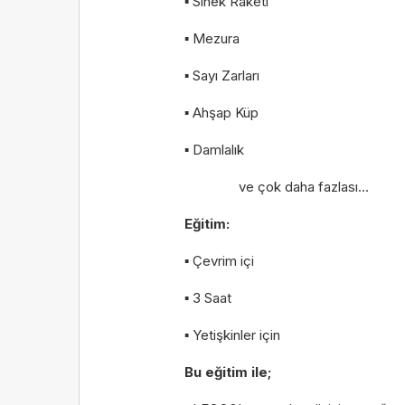
▪ Sinek Raketi
▪ Mezura
Kiş
Kiş
oku
oku
▪ Sayı Zarları
▪ Ahşap Küp
▪ Damlalık
ve çok daha fazlası...
Eğitim:
▪ Çevrim içi
▪ 3 Saat
▪ Yetişkinler için
Bu eğitim ile;