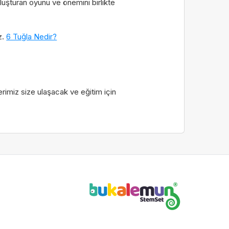
uşturan oyunu ve önemini birlikte
z.
6 Tuğla Nedir?
erimiz size ulaşacak ve eğitim için