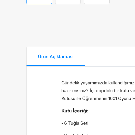
Ürün Açıklaması
İsim
İsim
Gündelik yaşamımızda kullandığımız 
hazır mısınız? İçi dopdolu bir kutu ve
Kutusu ile Öğrenmenin 1001 Oyunu Eğ
Kutu İçeriği:
E-Pos
E-Pos
▪ 6 Tuğla Seti