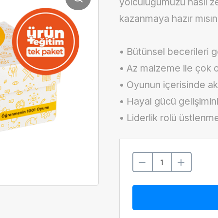
yolculuğumuzu nasıl ze
kazanmaya hazır mısın
• Bütünsel becerileri g
• Az malzeme ile çok
• Oyunun içerisinde ak
• Hayal gücü gelişimi
• Liderlik rolü üstlenm