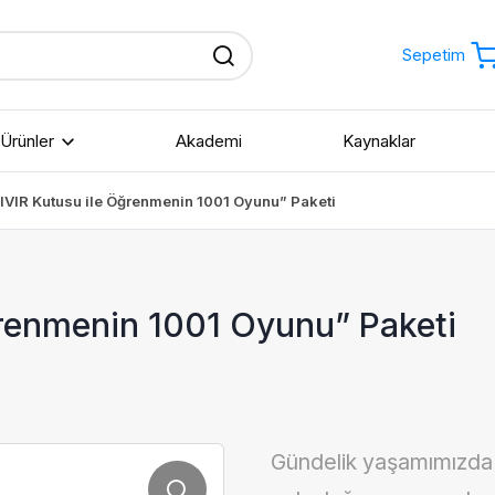
Sepetim
Ürünler
Akademi
Kaynaklar
ZIVIR Kutusu ile Öğrenmenin 1001 Oyunu” Paketi
Okul Öncesi
Bilgisayar Bilimi ve
Yapay Zeka
ğrenmenin 1001 Oyunu” Paketi
İlkokul
Fen Bilimleri
Ortaokul
Robotik Kodlama
Lise
Gündelik yaşamımızda k
STEAM