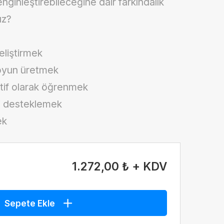
nginleştirebileceğine dair farkındalık
ız?
eliştirmek
 oyun üretmek
tif olarak öğrenmek
ni desteklemek
ek
1.272,00 ₺ + KDV
Sepete Ekle