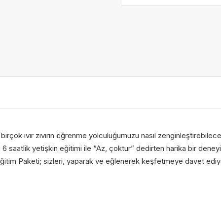
Gelince Haber Ver
Abone Ol
Taksit Seçenekleri
Soy İsim
Soy İsim
birçok ıvır zıvırın öğrenme yolculuğumuzu nasıl zenginleştirebilec
 6 saatlik yetişkin eğitimi ile “Az, çoktur” dedirten harika bir deneyi
itim Paketi; sizleri, yaparak ve eğlenerek keşfetmeye davet ediy
ta
ta
Telefon