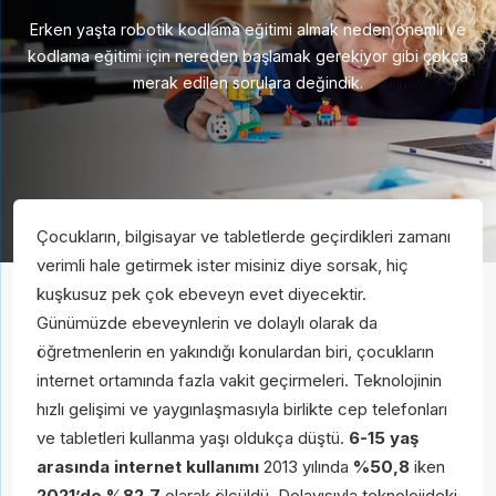
Erken yaşta robotik kodlama eğitimi almak neden önemli ve
kodlama eğitimi için nereden başlamak gerekiyor gibi çokça
merak edilen sorulara değindik.
Çocukların, bilgisayar ve tabletlerde geçirdikleri zamanı
verimli hale getirmek ister misiniz diye sorsak, hiç
kuşkusuz pek çok ebeveyn evet diyecektir.
Günümüzde ebeveynlerin ve dolaylı olarak da
öğretmenlerin en yakındığı konulardan biri, çocukların
internet ortamında fazla vakit geçirmeleri. Teknolojinin
hızlı gelişimi ve yaygınlaşmasıyla birlikte cep telefonları
ve tabletleri kullanma yaşı oldukça düştü.
6-15 yaş
arasında internet kullanımı
2013 yılında
%50,8
iken
2021’de
%82,7
olarak ölçüldü. Dolayısıyla teknolojideki