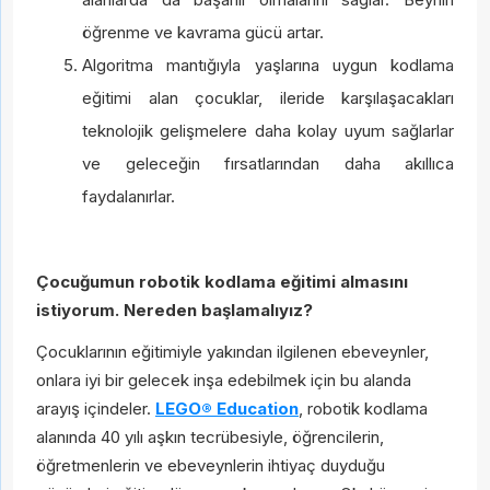
metnini
buradan okuyabilirsiniz.
öğrenme ve kavrama gücü artar.
Kişisel verilerin korunmasına ilişkin
aydınlatma
2-12 Taksit
2-6 Taksit
Algoritma mantığıyla yaşlarına uygun kodlama
Kişiselleştirilmiş ve tercihlerime uygun
metnini
buradan okuyabilirsiniz.
eğitimi alan çocuklar, ileride karşılaşacakları
pazarlama faaliyetlerinin gerçekleştirilmesi
Kişiselleştirilmiş ve tercihlerime uygun
teknolojik gelişmelere daha kolay uyum sağlarlar
ile buna yönelik olarak fırsat ve
pazarlama faaliyetlerinin gerçekleştirilmesi
duyurulardan haberdar olmak için e-posta
ve geleceğin fırsatlarından daha akıllıca
ile buna yönelik olarak fırsat ve
ve telefon araması yolu ile tarafımla iletişim
faydalanırlar.
duyurulardan haberdar olmak için e-posta
kurulmasına
açık rıza metni
kapsamında
ve telefon araması yolu ile tarafımla iletişim
onay veriyorum.
kurulmasına
açık rıza metni
kapsamında
2-12 Taksit
2-12 Taksit
Çocuğumun robotik kodlama eğitimi almasını
onay veriyorum.
istiyorum. Nereden başlamalıyız?
Çocuklarının eğitimiyle yakından ilgilenen ebeveynler,
onlara iyi bir gelecek inşa edebilmek için bu alanda
arayış içindeler.
LEGO® Education
, robotik kodlama
alanında 40 yılı aşkın tecrübesiyle, öğrencilerin,
Gönder
öğretmenlerin ve ebeveynlerin ihtiyaç duyduğu