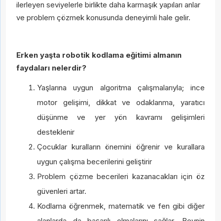
ilerleyen seviyelerle birlikte daha karmaşık yapıları anlar
ve problem çözmek konusunda deneyimli hale gelir.
Gelince Haber Ver
Erken yaşta robotik kodlama eğitimi almanın
faydaları nelerdir?
Abone Ol
İsim
Soy İsim
Yaşlarına uygun algoritma çalışmalarıyla; ince
motor gelişimi, dikkat ve odaklanma, yaratıcı
İsim
Soy İsim
düşünme ve yer yön kavramı gelişimleri
desteklenir
E-Posta
Çocuklar kuralların önemini öğrenir ve kurallara
Taksit Seçenekleri
E-Posta
uygun çalışma becerilerini geliştirir
Problem çözme becerileri kazanacakları için öz
Telefon
güvenleri artar.
Kodlama öğrenmek, matematik ve fen gibi diğer
Kişisel verilerin korunmasına ilişkin
aydınlatma
alanlarda da başarılı olmalarını sağlar. Beynin