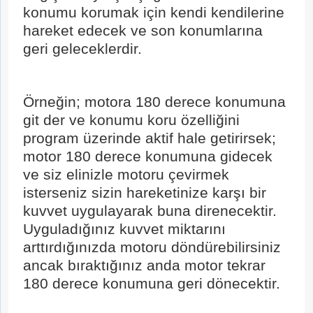
konumu korumak için kendi kendilerine
hareket edecek ve son konumlarına
geri geleceklerdir.
Gelince Haber Ver
Abone Ol
Örneğin; motora 180 derece konumuna
İsim
Soy İsim
git der ve konumu koru özelliğini
program üzerinde aktif hale getirirsek;
İsim
Soy İsim
motor 180 derece konumuna gidecek
E-Posta
ve siz elinizle motoru çevirmek
isterseniz sizin hareketinize karşı bir
Taksit Seçenekleri
E-Posta
kuvvet uygulayarak buna direnecektir.
Uyguladığınız kuvvet miktarını
Telefon
arttırdığınızda motoru döndürebilirsiniz
ancak bıraktığınız anda motor tekrar
180 derece konumuna geri dönecektir.
Kişisel verilerin korunmasına ilişkin
aydınlatma
metnini
buradan okuyabilirsiniz.