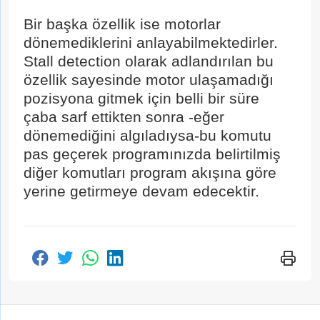
Kişisel verilerin korunmasına ilişkin
aydınlatma
2-12 Taksit
2-6 Taksit
Bir başka özellik ise motorlar
Kişiselleştirilmiş ve tercihlerime uygun
metnini
buradan okuyabilirsiniz.
dönemediklerini anlayabilmektedirler.
pazarlama faaliyetlerinin gerçekleştirilmesi
Stall detection olarak adlandırılan bu
Kişiselleştirilmiş ve tercihlerime uygun
ile buna yönelik olarak fırsat ve
özellik sayesinde motor ulaşamadığı
pazarlama faaliyetlerinin gerçekleştirilmesi
duyurulardan haberdar olmak için e-posta
pozisyona gitmek için belli bir süre
ile buna yönelik olarak fırsat ve
ve telefon araması yolu ile tarafımla iletişim
çaba sarf ettikten sonra -eğer
duyurulardan haberdar olmak için e-posta
kurulmasına
açık rıza metni
kapsamında
dönemediğini algıladıysa-bu komutu
ve telefon araması yolu ile tarafımla iletişim
onay veriyorum.
pas geçerek programınızda belirtilmiş
kurulmasına
açık rıza metni
kapsamında
2-12 Taksit
2-12 Taksit
diğer komutları program akışına göre
onay veriyorum.
yerine getirmeye devam edecektir.
Gönder
Gönder