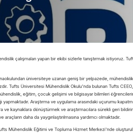
Gelince Haber Ver
Abone Ol
Taksit Seçenekleri
slik çalışmaları yapan bir ekibi sizlerle tanıştırmak istiyoruz. Tuf
Soy İsim
Soy İsim
anaokulundan üniversiteye uzanan geniş bir yelpazede, mühendislik
zdir. Tufts Üniversitesi Mühendislik Okulu'nda bulunan Tufts CEEO, 
mühendislik, eğitim, çocuk gelişimi ve bilgisayar bilimleri öğrencile
liği yapmaktadır. Araştırma ve uygulama arasındaki uçurumu kapatma
ta
ta
Telefon
a ve kaynaklara dönüştürmek ve araştırmacılara sürekli geri bildiri
i ve araçların daha da yaygınlaştırılmasına yardımcı olmaktadır.
fts Mühendislik Eğitimi ve Topluma Hizmet Merkezi'nde oluşturulan 