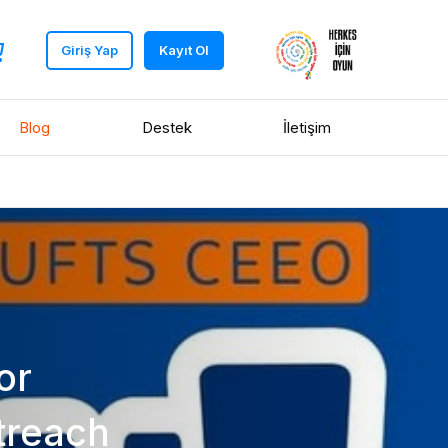
Giriş Yap
Kayıt Ol
Blog
Destek
İletişim
or
treach