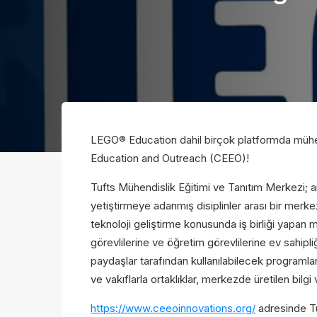
LEGO® Education dahil birçok platformda mühendi
Education and Outreach (CEEO)!
İsim
İsim
Tufts Mühendislik Eğitimi ve Tanıtım Merkezi; 
yetiştirmeye adanmış disiplinler arası bir merke
teknoloji geliştirme konusunda iş birliği yapan 
görevlilerine ve öğretim görevlilerine ev sahip
E-Pos
E-Pos
paydaşlar tarafından kullanılabilecek programlar
ve vakıflarla ortaklıklar, merkezde üretilen bilg
https://www.ceeoinnovations.org/
adresinde Tu