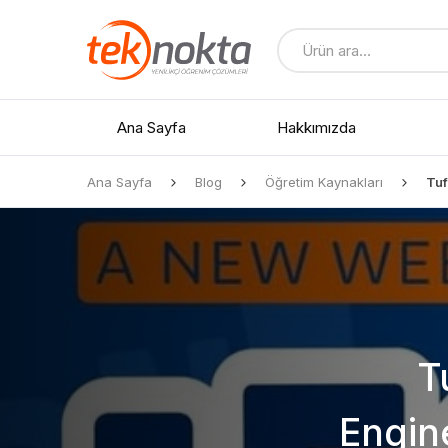
Ana Sayfa
Hakkımızda
Ana Sayfa
Blog
Öğretim Kaynakları
Tuf
Tüm Ürünler
İndirimli Ürünler
Yedek Parçalar
T
Engin