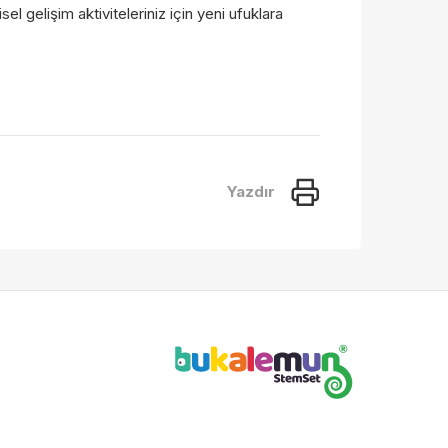
sel gelişim aktiviteleriniz için yeni ufuklara
la
la
Yazdır
.
.