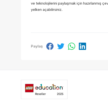
ve teknolojilerini paylaşmak için hazırlanmış çevri
yelken açabilirsiniz.
Kiş
Kiş
oku
oku
Paylaş