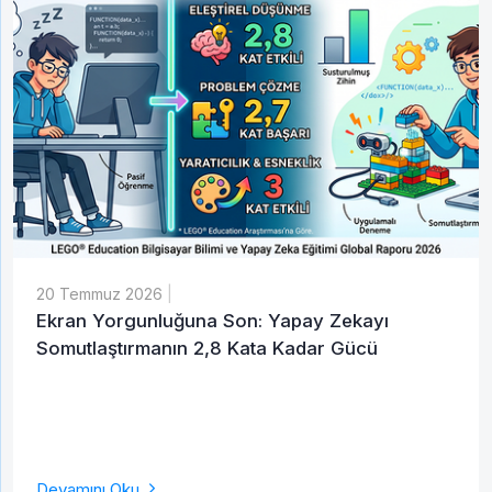
Gelince Haber Ver
Abone Ol
İsim
Soy İsim
20 Temmuz 2026
|
Ekran Yorgunluğuna Son: Yapay Zekayı
İsim
Soy İsim
Somutlaştırmanın 2,8 Kata Kadar Gücü
E-Posta
Taksit Seçenekleri
E-Posta
Devamını Oku