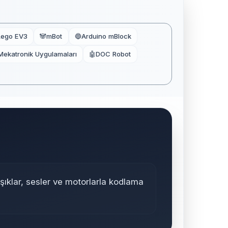
Lego EV3
🐼
mBot
🔵
Arduino mBlock
Mekatronik Uygulamaları
🤖
DOC Robot
 Işıklar, sesler ve motorlarla kodlama