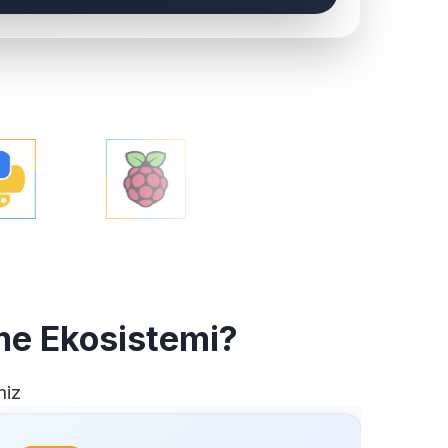
e Ekosistemi
?
miz