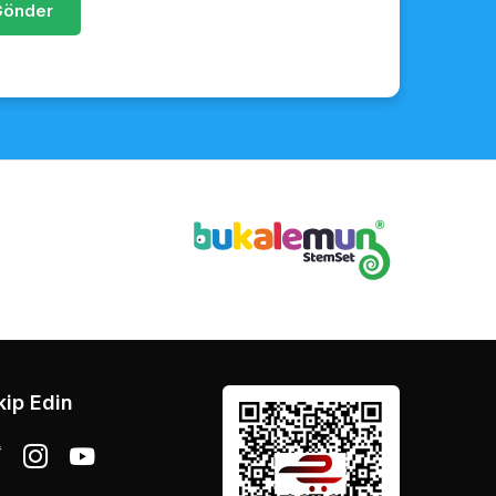
Gönder
kip Edin