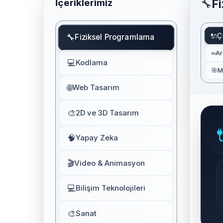
İçeriklerimiz
🔧
F
🔌
Ç
🔧
Fiziksel Programlama
∞
Ar
💻
Kodlama
🎯
M
🌐
Web Tasarım
🎨
2D ve 3D Tasarım
🧠
Yapay Zeka
🎬
Video & Animasyon
💻
Bilişim Teknolojileri
🎨
Sanat