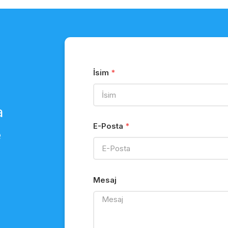
2-12 Taksit
2-12 Taksit
Gönder
Gönder
İsim
a
E-Posta
e
Mesaj