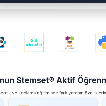
Gelince Haber Ver
Abone Ol
mun Stemset® Aktif Öğrenm
Taksit Seçenekleri
botik ve kodlama eğitiminde fark yaratan özellikleri
Soy İsim
Soy İsim