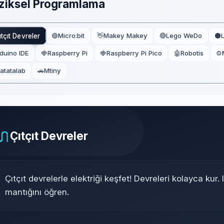
iziksel Programlama
ıtçıt Devreler
🟢
Micro:bit
👋
Makey Makey
🔴
Lego WeDo
⚫
duino IDE
🍓
Raspberry Pi
🍓
Raspberry Pi Pico
🤖
Robotis
⚙️
atatalab
🚗
Mtiny
🔌
Çıtçıt Devreler
Çıtçıt devrelerle elektriği keşfet! Devreleri kolayca kur.
mantığını öğren.