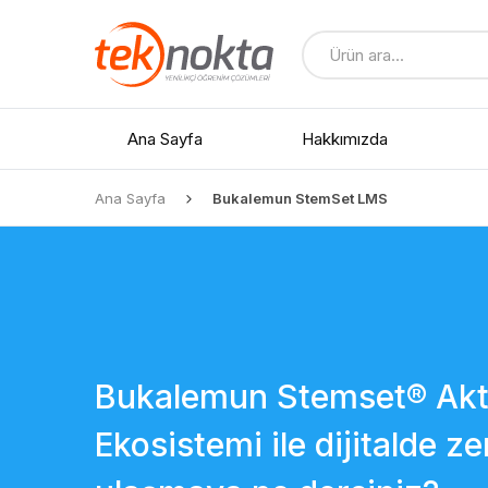
Ana Sayfa
Hakkımızda
Ana Sayfa
Bukalemun StemSet LMS
Tüm Ürünler
İndirimli Ürünler
Yedek Parçalar
Bukalemun Stemset® Akt
Ekosistemi ile dijitalde ze