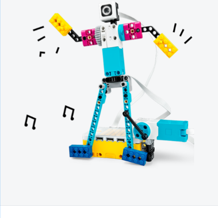
Gelince Haber Ver
Abone Ol
İsim
Soy İsim