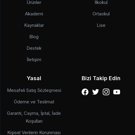
ve telefon araması yolu ile tarafımla iletişim
Ürünler
İlkokul
onay veriyorum.
kurulmasına
açık rıza metni
kapsamında
Akademi
Ortaokul
onay veriyorum.
Kaynaklar
Lise
Gönder
Blog
Gönder
Destek
İletişim
Yasal
Bizi Takip Edin
Mesafeli Satış Sözleşmesi
Ödeme ve Teslimat
Garanti, Cayma, İptal, İade
Koşulları
Kişisel Verilerin Korunması