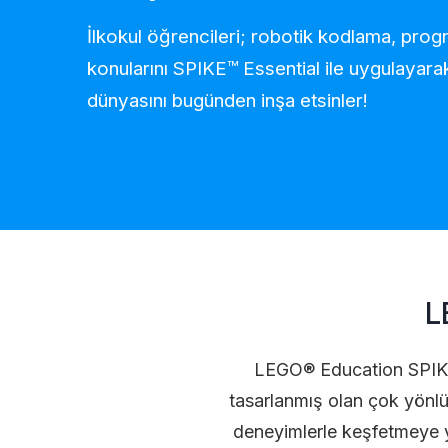
İlkokul öğrencileri; robotik kodlama, pro
konularını SPIKE™ Essential ile uygulayar
dünyasını bugünden inşa etsinler!
L
LEGO® Education SPIKE™ 
tasarlanmış olan çok yönl
deneyimlerle keşfetmeye 