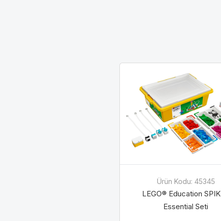
İsim
İsim
E-Pos
E-Pos
Ürün Kodu: 45345
LEGO® Education SPI
Essential Seti