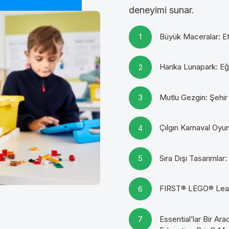
deneyimi sunar.
Büyük Maceralar: Et
Harika Lunapark: Eğ
Mutlu Gezgin: Şehir
Çılgın Karnaval Oyu
Sıra Dışı Tasarımlar
FIRST® LEGO® Leagu
Essential’lar Bir 