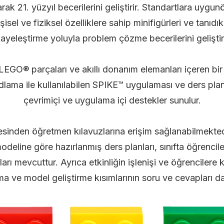
rak 21. yüzyıl becerilerini geliştirir. Standartlara uygu
işisel ve fiziksel özelliklere sahip minifigürleri ve tanı
kayeleştirme yoluyla problem çözme becerilerini gelişti
LEGO® parçaları ve akıllı donanım elemanları içeren bir 
ama ile kullanılabilen SPIKE™ uygulaması ve ders planla
çevrimiçi ve uygulama içi destekler sunulur.
sinden öğretmen kılavuzlarına erişim sağlanabilmektedi
deline göre hazırlanmış ders planları, sınıfta öğrencileri
arı mevcuttur. Ayrıca etkinliğin işlenişi ve öğrencilere 
a ve model geliştirme kısımlarının soru ve cevapları da