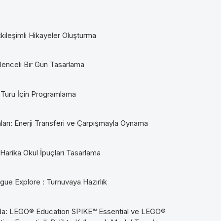
kileşimli Hikayeler Oluşturma
lenceli Bir Gün Tasarlama
 Turu İçin Programlama
nları: Enerji Transferi ve Çarpışmayla Oynama
: Harika Okul İpuçları Tasarlama
e Explore : Turnuvaya Hazırlık
Arada: LEGO® Education SPIKE™ Essential ve LEGO®