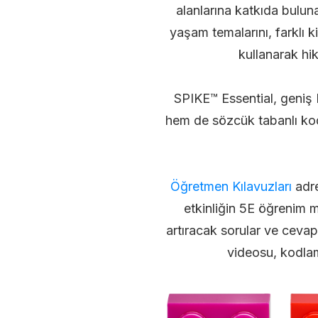
alanlarına katkıda buluna
yaşam temalarını, farklı k
kullanarak hi
SPIKE™ Essential, geniş 
hem de sözcük tabanlı kodl
Öğretmen Kılavuzları
adre
etkinliğin 5E öğrenim mo
artıracak sorular ve cevapl
videosu, kodlam