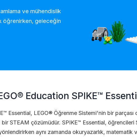
gramlama ve mühendislik
ak öğrenirken, geleceğin
EGO® Education SPIKE™ Essenti
Essential, LEGO® Öğrenme Sistemi'nin bir parçası ola
ü bir STEAM çözümüdür. SPIKE™ Essential, öğrenciler
yönlendirirken aynı zamanda okuryazarlık, matematik v