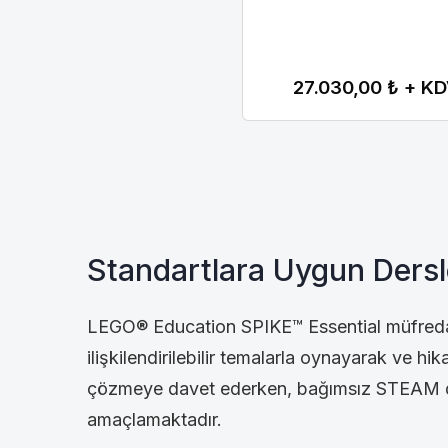
Kiş
Kiş
oku
oku
27.030,00 ₺ + K
Standartlara Uygun Dersl
LEGO® Education SPIKE™ Essential müfredat
ilişkilendirilebilir temalarla oynayarak ve hi
çözmeye davet ederken, bağımsız STEAM dü
amaçlamaktadır.