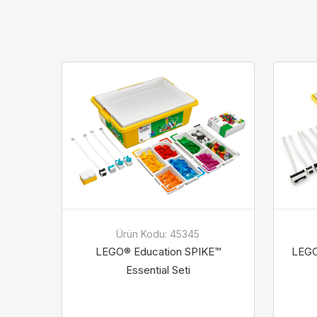
İsim
İsim
E-Pos
E-Pos
Ürün Kodu: 45345
LEGO® Education SPIKE™
LEGO
Essential Seti