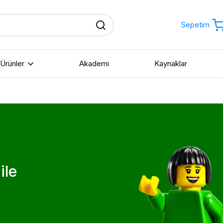
Sepetim
Ürünler
Akademi
Kaynaklar
Okul Öncesi
Bilgisayar Bilimi ve
Yapay Zeka
İlkokul
Fen Bilimleri
ile
Ortaokul
Robotik Kodlama
Lise
STEAM