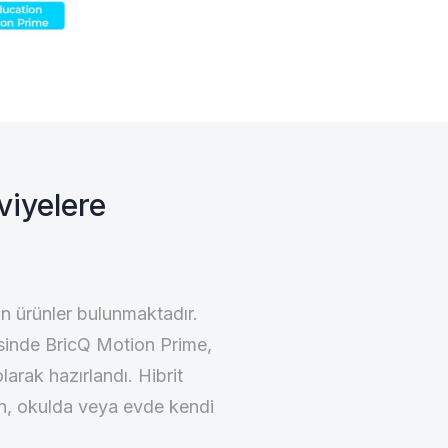
iyelere
n ürünler bulunmaktadır.
esinde BricQ Motion Prime,
arak hazırlandı. Hibrit
in, okulda veya evde kendi