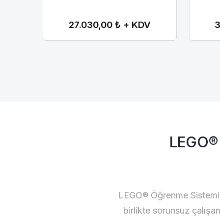
Kiş
Kiş
oku
oku
27.030,00 ₺ + KDV
3
LEGO® 
LEGO® Öğrenme Sistemi, h
birlikte sorunsuz çalışan