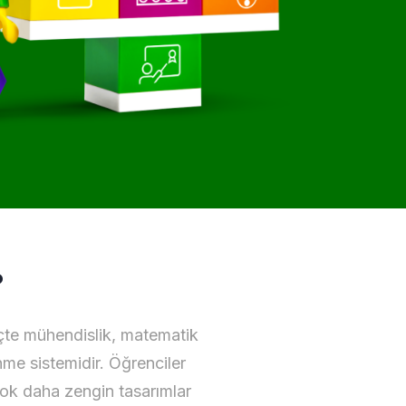
?
çte mühendislik, matematik
nme sistemidir. Öğrenciler
 çok daha zengin tasarımlar