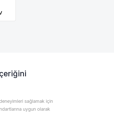
V
la
la
.
.
eriğini
deneyimleri sağlamak için
tandartlarına uygun olarak