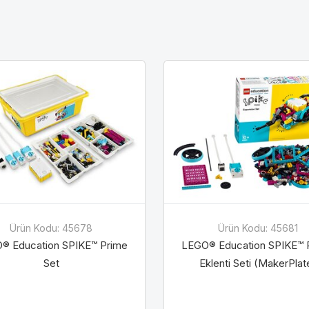
Gelince Haber Ver
Abone Ol
Taksit Seçenekleri
Soy İsim
Soy İsim
ta
ta
Telefon
Ürün Kodu: 45678
Ürün Kodu: 45681
® Education SPIKE™ Prime
LEGO® Education SPIKE™ 
Set
Eklenti Seti (MakerPlat