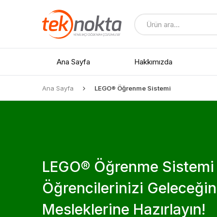
Ana Sayfa
Hakkımızda
Ana Sayfa
LEGO® Öğrenme Sistemi
Tüm Ürünler
İndirimli Ürünler
LEGO® Öğrenme Sistemi 
Yedek Parçalar
Öğrencilerinizi Geleceğin
Mesleklerine Hazırlayın!