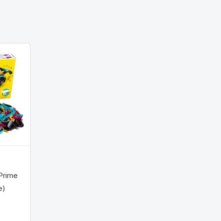
Prime
e)