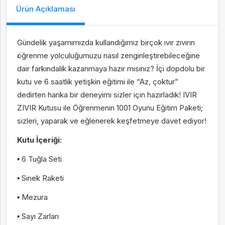
Ürün Açıklaması
Gündelik yaşamımızda kullandığımız birçok ıvır zıvırın
öğrenme yolculuğumuzu nasıl zenginleştirebileceğine
dair farkındalık kazanmaya hazır mısınız? İçi dopdolu bir
kutu ve 6 saatlik yetişkin eğitimi ile “Az, çoktur”
dedirten harika bir deneyimi sizler için hazırladık! IVIR
ZIVIR Kutusu ile Öğrenmenin 1001 Oyunu Eğitim Paketi;
Gelince Haber Ver
sizleri, yaparak ve eğlenerek keşfetmeye davet ediyor!
Abone Ol
Kutu İçeriği:
İsim
Soy İsim
▪ 6 Tuğla Seti
İsim
Soy İsim
▪ Sinek Raketi
E-Posta
▪ Mezura
Taksit Seçenekleri
▪ Sayı Zarları
E-Posta