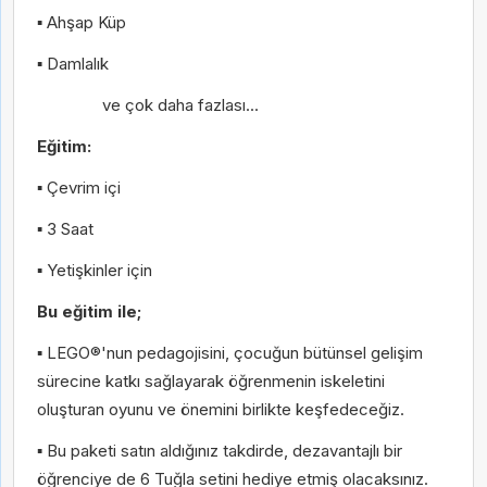
▪ Ahşap Küp
Telefon
▪ Damlalık
ve çok daha fazlası...
Kişisel verilerin korunmasına ilişkin
aydınlatma
Eğitim:
metnini
buradan okuyabilirsiniz.
Kişisel verilerin korunmasına ilişkin
aydınlatma
2-12 Taksit
2-6 Taksit
▪ Çevrim içi
Kişiselleştirilmiş ve tercihlerime uygun
metnini
buradan okuyabilirsiniz.
▪ 3 Saat
pazarlama faaliyetlerinin gerçekleştirilmesi
Kişiselleştirilmiş ve tercihlerime uygun
ile buna yönelik olarak fırsat ve
▪ Yetişkinler için
pazarlama faaliyetlerinin gerçekleştirilmesi
duyurulardan haberdar olmak için e-posta
Bu eğitim ile;
ile buna yönelik olarak fırsat ve
ve telefon araması yolu ile tarafımla iletişim
duyurulardan haberdar olmak için e-posta
kurulmasına
açık rıza metni
kapsamında
▪ LEGO®'nun pedagojisini, çocuğun bütünsel gelişim
ve telefon araması yolu ile tarafımla iletişim
onay veriyorum.
sürecine katkı sağlayarak öğrenmenin iskeletini
kurulmasına
açık rıza metni
kapsamında
2-12 Taksit
2-12 Taksit
oluşturan oyunu ve önemini birlikte keşfedeceğiz.
onay veriyorum.
▪ Bu paketi satın aldığınız takdirde, dezavantajlı bir
öğrenciye de 6 Tuğla setini hediye etmiş olacaksınız.