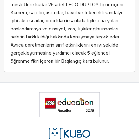
mesleklere kadar 26 adet LEGO DUPLO® figürü içerir.
Kamera, saç fırçası, gitar, bavul ve tekerlekli sandalye
Telefon
gibi aksesuarlar, çocukları insanlarla ilgili senaryoları
canlandırmaya ve cinsiyet, yaş, ilişkiler gibi insanları
Kişisel verilerin korunmasına ilişkin
aydınlatma
nelerin farklı kıldığı hakkında konuşmaya teşvik eder.
metnini
buradan okuyabilirsiniz.
Ayrıca öğretmenlerin sınıf etkinliklerini en iyi şekilde
Kişisel verilerin korunmasına ilişkin
aydınlatma
2-12 Taksit
2-6 Taksit
gerçekleştirmesine yardımcı olacak 5 eğlenceli
Kişiselleştirilmiş ve tercihlerime uygun
metnini
buradan okuyabilirsiniz.
öğrenme fikri içeren bir Başlangıç kartı bulunur.
pazarlama faaliyetlerinin gerçekleştirilmesi
Kişiselleştirilmiş ve tercihlerime uygun
ile buna yönelik olarak fırsat ve
pazarlama faaliyetlerinin gerçekleştirilmesi
duyurulardan haberdar olmak için e-posta
ile buna yönelik olarak fırsat ve
ve telefon araması yolu ile tarafımla iletişim
duyurulardan haberdar olmak için e-posta
kurulmasına
açık rıza metni
kapsamında
ve telefon araması yolu ile tarafımla iletişim
onay veriyorum.
kurulmasına
açık rıza metni
kapsamında
2-12 Taksit
2-12 Taksit
onay veriyorum.