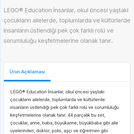
LEGO® Education İnsanlar, okul öncesi yaştaki
çocukların ailelerde, toplumlarda ve kültürlerde
insanların üstlendiği pek çok farklı rolü ve
sorumluluğu keşfetmelerine olanak tanır.
Gelince Haber Ver
Ürün Açıklaması
Abone Ol
İsim
Soy İsim
LEGO® Education İnsanlar, okul öncesi yaştaki
çocukların ailelerde, toplumlarda ve kültürlerde
İsim
Soy İsim
insanların üstlendiği pek çok farklı rolü ve sorumluluğu
keşfetmelerine olanak tanır. 44 parçalık bu set,
E-Posta
çocuklar, anne, baba, büyükanne, büyükbaba gibi aile
Taksit Seçenekleri
üyelerinden, doktor, polis, aşçı ve öğretmen gibi
E-Posta