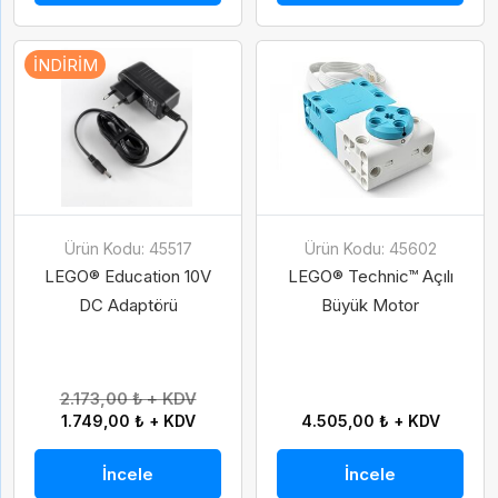
İNDIRIM
Ürün Kodu: 45517
Ürün Kodu: 45602
LEGO® Education 10V
LEGO® Technic™ Açılı
DC Adaptörü
Büyük Motor
2.173,00 ₺ + KDV
1.749,00 ₺ + KDV
4.505,00 ₺ + KDV
İncele
İncele