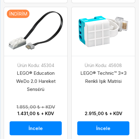
İNDIRIM
Gelince Haber Ver
Abone Ol
Ürün Kodu: 45304
Ürün Kodu: 45608
İsim
Soy İsim
LEGO® Education
LEGO® Technic™ 3x3
WeDo 2.0 Hareket
Renkli Işık Matrisi
İsim
Soy İsim
Sensörü
Taksit Seçenekleri
E-Posta
1.855,00 ₺ + KDV
1.431,00 ₺ + KDV
2.915,00 ₺ + KDV
E-Posta
İncele
İncele
Telefon