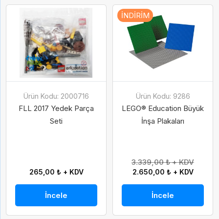
İNDIRIM
Ürün Kodu: 2000716
Ürün Kodu: 9286
FLL 2017 Yedek Parça
LEGO® Education Büyük
Seti
İnşa Plakaları
3.339,00 ₺ + KDV
265,00 ₺ + KDV
2.650,00 ₺ + KDV
İncele
İncele