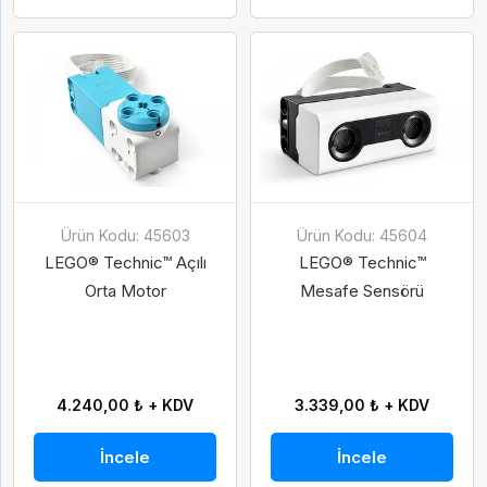
Gelince Haber Ver
Abone Ol
Ürün Kodu: 45603
Ürün Kodu: 45604
İsim
Soy İsim
LEGO® Technic™ Açılı
LEGO® Technic™
Orta Motor
Mesafe Sensörü
İsim
Soy İsim
Taksit Seçenekleri
E-Posta
4.240,00 ₺ + KDV
3.339,00 ₺ + KDV
E-Posta
İncele
İncele
Telefon