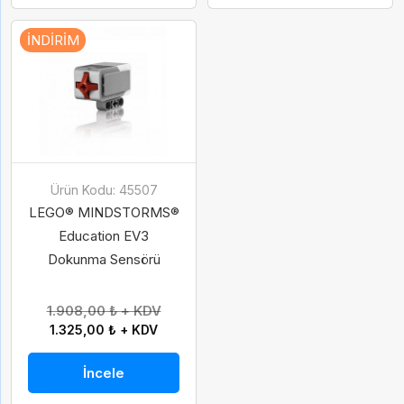
İNDIRIM
Ürün Kodu: 45507
LEGO® MINDSTORMS®
Education EV3
Dokunma Sensörü
1.908,00 ₺ + KDV
1.325,00 ₺ + KDV
İncele