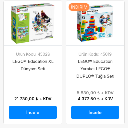
İNDIRIM
Ürün Kodu: 45028
Ürün Kodu: 45019
LEGO® Education XL
LEGO® Education
Dünyam Seti
Yaratıcı LEGO®
DUPLO® Tuğla Seti
5.830,00 ₺ + KDV
21.730,00 ₺ + KDV
4.372,50 ₺ + KDV
İncele
İncele