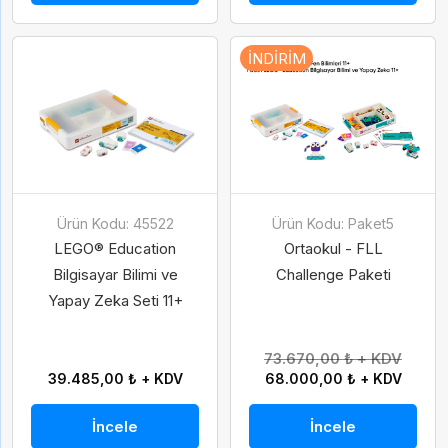
İNDIRIM
Ürün Kodu: 45522
Ürün Kodu: Paket5
LEGO® Education
Ortaokul - FLL
Bilgisayar Bilimi ve
Challenge Paketi
Yapay Zeka Seti 11+
73.670,00 ₺ + KDV
39.485,00 ₺ + KDV
68.000,00 ₺ + KDV
İncele
İncele