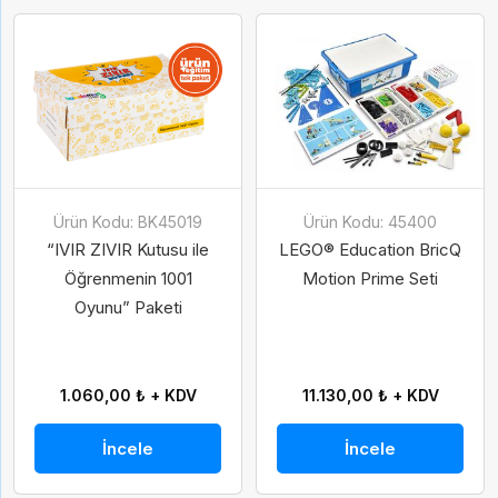
Ürün Kodu: BK45019
Ürün Kodu: 45400
“IVIR ZIVIR Kutusu ile
LEGO® Education BricQ
Öğrenmenin 1001
Motion Prime Seti
Oyunu” Paketi
1.060,00 ₺ + KDV
11.130,00 ₺ + KDV
İncele
İncele