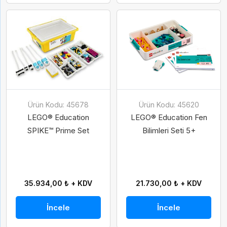
Gelince Haber Ver
Abone Ol
Ürün Kodu: 45678
Ürün Kodu: 45620
İsim
Soy İsim
LEGO® Education
LEGO® Education Fen
SPIKE™ Prime Set
Bilimleri Seti 5+
İsim
Soy İsim
Taksit Seçenekleri
E-Posta
35.934,00 ₺ + KDV
21.730,00 ₺ + KDV
E-Posta
İncele
İncele
Telefon