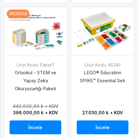
İNDIRIM
Ürün Kodu: Paket7
Ürün Kodu: 45345
Ortaokul - STEM ve
LEGO® Education
Yapay Zeka
SPIKE™ Essential Seti
Okuryazarlığı Paketi
442.020,00 ₺ + KDV
396.000,00 ₺ + KDV
27.030,00 ₺ + KDV
İncele
İncele