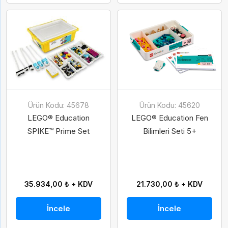
Gelince Haber Ver
Abone Ol
Ürün Kodu: 45678
Ürün Kodu: 45620
İsim
Soy İsim
LEGO® Education
LEGO® Education Fen
SPIKE™ Prime Set
Bilimleri Seti 5+
İsim
Soy İsim
Taksit Seçenekleri
E-Posta
35.934,00 ₺ + KDV
21.730,00 ₺ + KDV
E-Posta
İncele
İncele
Telefon