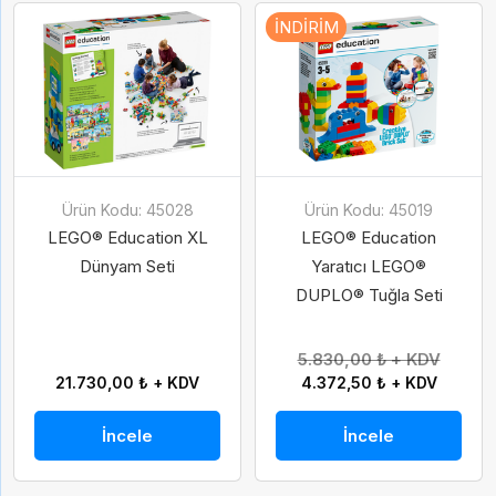
İNDIRIM
Ürün Kodu: 45028
Ürün Kodu: 45019
LEGO® Education XL
LEGO® Education
Dünyam Seti
Yaratıcı LEGO®
DUPLO® Tuğla Seti
5.830,00 ₺ + KDV
21.730,00 ₺ + KDV
4.372,50 ₺ + KDV
İncele
İncele