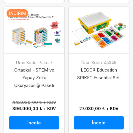
İNDIRIM
Ürün Kodu: Paket7
Ürün Kodu: 45345
Ortaokul - STEM ve
LEGO® Education
Yapay Zeka
SPIKE™ Essential Seti
Okuryazarlığı Paketi
442.020,00 ₺ + KDV
396.000,00 ₺ + KDV
27.030,00 ₺ + KDV
İncele
İncele