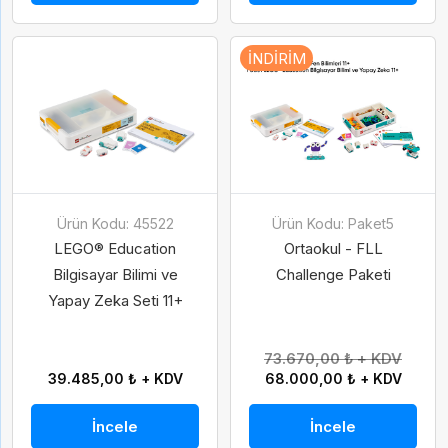
İNDIRIM
Ürün Kodu: 45522
Ürün Kodu: Paket5
LEGO® Education
Ortaokul - FLL
Bilgisayar Bilimi ve
Challenge Paketi
Yapay Zeka Seti 11+
73.670,00 ₺ + KDV
39.485,00 ₺ + KDV
68.000,00 ₺ + KDV
İncele
İncele