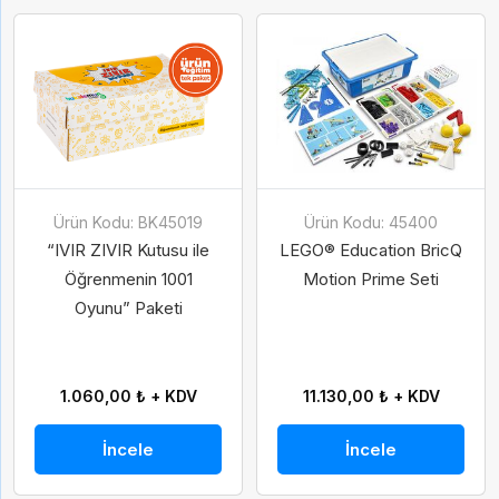
Ürün Kodu: BK45019
Ürün Kodu: 45400
“IVIR ZIVIR Kutusu ile
LEGO® Education BricQ
Öğrenmenin 1001
Motion Prime Seti
Oyunu” Paketi
1.060,00 ₺ + KDV
11.130,00 ₺ + KDV
İncele
İncele