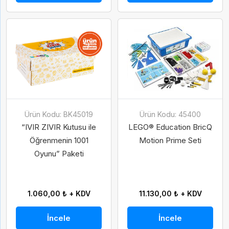
Ürün Kodu: BK45019
Ürün Kodu: 45400
“IVIR ZIVIR Kutusu ile
LEGO® Education BricQ
Öğrenmenin 1001
Motion Prime Seti
Oyunu” Paketi
1.060,00 ₺ + KDV
11.130,00 ₺ + KDV
İncele
İncele