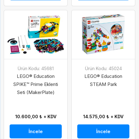
Ürün Kodu: 45681
Ürün Kodu: 45024
LEGO® Education
LEGO® Education
SPIKE™ Prime Eklenti
STEAM Park
Seti (MakerPlate)
10.600,00 ₺ + KDV
14.575,00 ₺ + KDV
Gelince Haber Ver
İncele
İncele
Abone Ol